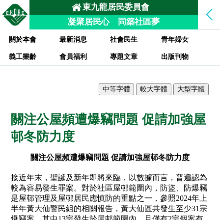
東九龍居民委員會
凝聚居民心 同築社區夢
關於本會
最新消息
社會民生
青年婦女
義工樂齡
會員福利
專題文章
出版刊物
關注公屋頻遭爆竊問題 促請加強屋
邨冬防力度
關注公屋頻遭爆竊問題 促請加強屋邨冬防力度
接近年末，聖誕及新年即將來臨，以數據而言，普遍認為
較為容易發生罪案。對於社區屋邨範圍內，防盜、防爆竊
是屋邨管理及屋邨居民應慎防的重點之一，參照
2024
年上
半年黃大仙警民組的相關報告，黃大仙區共發生至少
31
宗
爆竊案，其中
13
宗發生於屋邨範圍內，且僅有
2
宗個案有