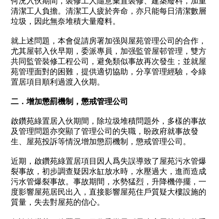
何況入伙期間，裝修工人隨意棄置裝修、建築廢料，加重
清潔工人負擔。清潔工人疲於奔命，亦只能每日清潔數層
垃圾，因此無奈堆積大量廢料。
就上述問題，本會促請房署加强與屋苑管理公司的合作，
尤其屋邨入伙早期，委派專員，加强監管屋邨管理，雙方
共同監管裝修工程公司，避免類似事故再次發生；並就屋
苑管理面對的困難，提供適切協助，分享管理經驗，令綠
置居項目順利過渡入伙期。
二．
增加懲罰機制，懲戒管理公司
啟鑽苑綠置居入伙期間，除垃圾堆積問題外，多樣的事故
及管理問題亦突顯了管理公司的失職，盼政府就事故發
生、屋苑投訴等情況增加懲罰機制，懲戒管理公司。
近期，啟鑽苑綠置居項目因人爲失誤導致了屋苑污水管爆
裂事故，初步調查疑因水缸放水時，水壓過大，進而造成
污水管爆裂事故。事故期間，水勢猛烈，升降機停擺，一
度影響屋苑居民出入，直接影響屋苑住戶質疑大樓設施的
質量，失去對屋苑的信心。