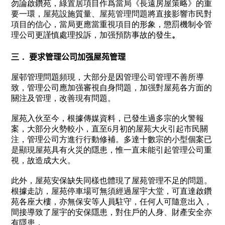
勿論啟鑽苑，綠置居項目作爲當局《長遠房屋策略》的重
要一環，屋苑設施質量、屋苑管理問題將直接影響市民對
項目的信心，當局更應當重視項目的形象，懲罰機制令管
理公司更謹慎處理投訴，加强預防事故的發生
。
三．
要求管理公司加强屋苑管理
屋邨管理問題頻現，大部分是因管理公司管理不善所導
致，管理公司應加强審視自身問題，加强對屋苑各方面的
關注及管理，改善現有問題。
屋苑入伙至今，根據傳媒資料，已發生過多宗的火警報
案，大部分火勢較小，直至6月初的屋苑大火引起市民關
注，管理公司方進行行動修補。多達十數宗的小型個案已
是顯現屋苑具有火災的隱患，惟一直未能引起管理公司重
視，故造成大火。
此外，屋苑安保缺失同樣也體現了屋苑管理不足的問題。
根據走訪，屋苑停車場可無須經過屋宇大堂，可直達啟鑽
苑各座大樓，亦無保安等人員駐守，任何人可隨意出入，
間接導致了屋宇的安保隱患，對住戶的人身、財產安全亦
有隱患，