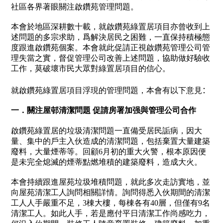
社區各界著眼關注啟鑽苑管理問題。
本會於地區深耕數十載，就啟鑽苑綠置居項目亦曾收到上
述問題的多宗求助，爲解決居民之困難，一直保持積極態
度跟進啟鑽苑個案。本會就此促請正視啟鑽苑管理公司管
理失當之實，督促管理公司改善上述問題，協助做好驗收
工作，莫破壞市民大眾對綠置居項目的信心。
就啟鑽苑綠置居項目浮現的管理問題，本會有以下意見
：
一．
關注屋邨清潔問題 促請房署加强與管理公司合作
啟鑽苑綠置居的垃圾清潔問題一直備受居民詬病，因大
量、集中的戶主入伙造成的清潔問題，包括棄置大量建築
廢料，大量煙蒂等。回顧
6
月初的重大火警，根本原因便
是未完全熄滅的煙蒂點燃堆積的建築廢料，造成大火。
本會持續跟進屋苑垃圾堆積問題，就此多次走訪實地，並
向屋苑清潔工人詢問相關詳情。詢問得悉入伙期間的清潔
工人人手嚴重不足，
3
棟大樓，每棟各有
40
層，但僅有
9
名
清潔工人。如此人手，若是應付平日清潔工作尚感吃力，