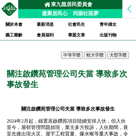
東九龍居民委員會
凝聚居民心 同築社區夢
關於本會
最新消息
社會民生
青年婦女
義工樂齡
會員福利
專題文章
出版刊物
關注啟鑽苑管理公司失當 導致多次
事故發生
關注啟鑽苑管理公司失當 導致多次事故發生
2024
年
2
月起，綠置居啟鑽苑項目陸續安排入伙，但入伙
至今，屋邨管理問題頻現，業主多方投訴，入伙期間，甚
至先後出現火災、屋宇工程質量、爆水喉等重大事故，令