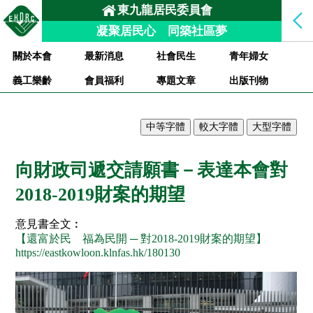
東九龍居民委員會
凝聚居民心 同築社區夢
關於本會
最新消息
社會民生
青年婦女
義工樂齡
會員福利
專題文章
出版刊物
向財政司遞交請願書－表達本會對
2018-2019財案的期望
意見書全文︰
【還富於民 福為民開 ─ 對2018-2019財案的期望】
https://eastkowloon.klnfas.hk/180130