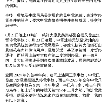
正常。據報，消防處在停電期間共接獲
5
宗居民被困電梯
的個案。
事後，環境及生態局局長謝展寰約見中電總裁，表達對停
電事件的關注，要求中電盡快查明整件事故成因，提交詳
細報告。
6
月
21
日晚上
11
時許，慈祥大廈及慈樂邨樂合樓又發生短
暫停電事故；
6
月
23
日凌晨，中電連接元朗至深圳的架
空供電系統曾錄得短暫電壓驟降，導致包括黃大仙鑽石山
鳳鑽苑在內的住宅用戶，電燈閃爍，甚至冷氣機一度暫停
運作；而慈雲山慈祥大廈亦第二度遭到停電。在一個月
內，黃大仙區接連受到多次供電故障波及，居民的經濟活
動及日常生活受到嚴重影響。
查閱
2024
年的首半年內，連同上述兩三宗事故，中電已
發生
7
次電纜損毀及停電事故，而去年
2023
年全年中電只
發生同類事故為
9
宗，今年剛過一半已有
7
宗，較去年同
期為多；加上近年的極端天氣情況有上升之勢，預計電纜
受損、供電不穩等情況未來亦或會相應增加。故此，我們
有以下建議：