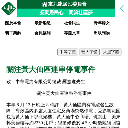
東九龍居民委員會
凝聚居民心 同築社區夢
關於本會
最新消息
社會民生
青年婦女
義工樂齡
會員福利
專題文章
出版刊物
關注黃大仙區連串停電事件
致：中華電力有限公司總裁 羅嘉進先生
關注黃大仙區連串停電事件
本年
6
月
12
日晚上
8
時許，黃大仙區內有電纜發生故
障，導致區內多處大廈住宅及商場突然停電，受影響範圍
包括黃大仙下邨龍光樓、黃大仙中心商場、現崇山、美東
邨美德樓等約
2250
用戶；經搶修後於
4.5
小時後陸續回復