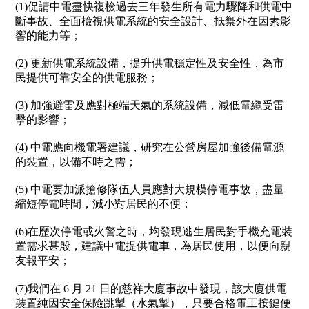
(1)
促請中電盡快複檢過去三年發生所有電力驟降和供電中
斷事故、全面檢視供電系統的安全設計、抵禦外在因素影
響的能力等；
(2)
更新供電系統設備，提升供電穩定性及安全性，為市
民提供可靠安全的供電服務；
(3)
加強避雷及應對極端天氣的系統設備，減低電纜受雷
擊的影響；
(4)
中電應向機電署建議，研究在公營房屋加強後備電源
的裝置，以備不時之需；
(5)
中電要加派搶修隊伍人員應對大規模停電事故，盡量
縮短停電時間，減小對居民的不便；
(6)
在歷次停電或火警之時，均發現逃生居民對手機充電裝
置需求甚殷，建議中電提供電車，為居民使用，以便向親
友報平安；
(7)
我們在
6
月
21
日的慈祥大廈事故中發現，該大廈供電
裝置純因安全保險跳掣（水氣掣），只要合格電工按鍵便