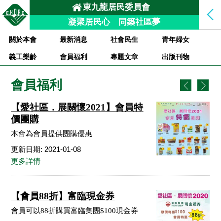
東九龍居民委員會
凝聚居民心 同築社區夢
關於本會
最新消息
社會民生
青年婦女
義工樂齡
會員福利
專題文章
出版刊物
會員福利
【愛社區．展關懷2021】會員特
價團購
本會為會員提供團購優惠
更新日期: 2021-01-08
更多詳情
【會員88折】富臨現金券
會員可以88折購買富臨集團$100現金券