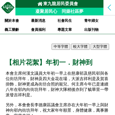
東九龍居民委員會
凝聚居民心 同築社區夢
關於本會
最新消息
社會民生
青年婦女
義工樂齡
會員福利
專題文章
出版刊物
【相片花絮】年初一．財神到
本會主席何漢文議員大年初一早上在慈康邨及慈民邨與各
位街坊拜年，財神及四大金花在場，大派吉祥利是及賀喜
掛飾，財神更成為街坊合照的寵兒。何主席今年已是連續
八年在邨內向街坊拜年，財神大隊稍後亦到了毓華里一帶
派發吉祥利是。
另外，本會會長李德康區議會主席亦在大年初一早上與財
神向邨內街坊拜年，祝大家年年順景，身體健康，萬事勝