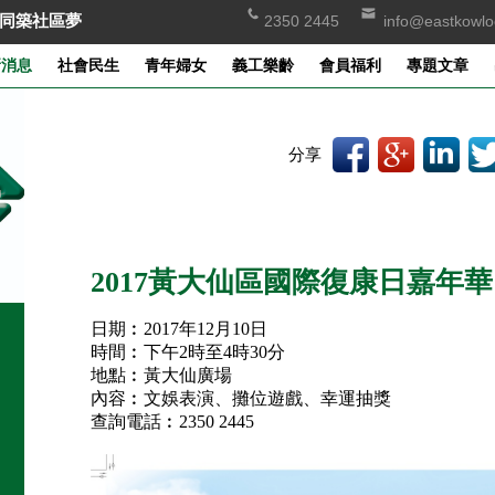
同築社區夢
2350 2445
info@eastkowlo
新消息
社會民生
青年婦女
義工樂齡
會員福利
專題文章
分享
2017黃大仙區國際復康日嘉年華
日期︰2017年12月10日
時間︰下午2時至4時30分
地點︰黃大仙廣場
內容︰文娛表演、攤位遊戲、幸運抽獎
查詢電話︰2350 2445