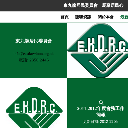
東九
東九龍居民委員會 凝聚居民心 
龍居
民委
首頁
龍聯資訊
關於本會
最
員
會
凝聚
東九龍居民委員會
居民
心
info@eastkowloon.org.hk
同築
電話: 2350 2445
社區
夢
關
最
社
青
於
新
會
年
本
消
民
婦
會
息
生
女
義
會
專
出
2011-2012年度會務工作
工
員
題
版
簡報
樂
福
文
刊
更新日期:
2012-11-28
齡
利
章
物