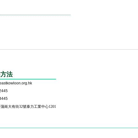
絡方法
eastkowloon.org.hk
2445
4445
蒲崗大有街32號泰力工業中心1201