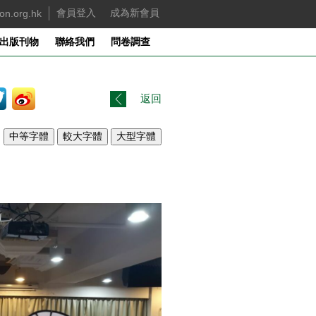
on.org.hk
會員登入
成為新會員
出版刊物
聯絡我們
問卷調查
返回