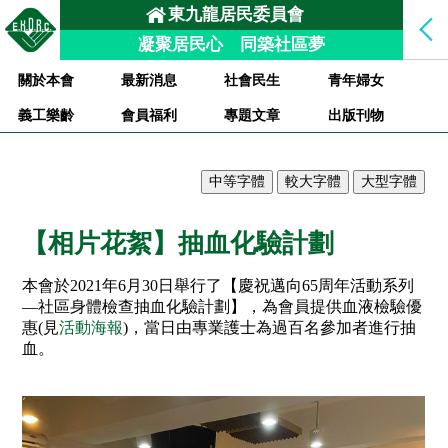
東九龍居民委員會
凝聚居民心 同築社區夢
關於本會
最新消息
社會民生
青年婦女
義工樂齡
會員福利
專題文章
出版刊物
【相片花絮】抽血化驗計劃
本會於2021年6月30日舉行了【慶祝邁向65周年活動系列
—社區身體檢查抽血化驗計劃】，為會員提供血液檢驗優
惠(見
活動海報
)，當日由專業護士為過百名參加者進行抽
血。