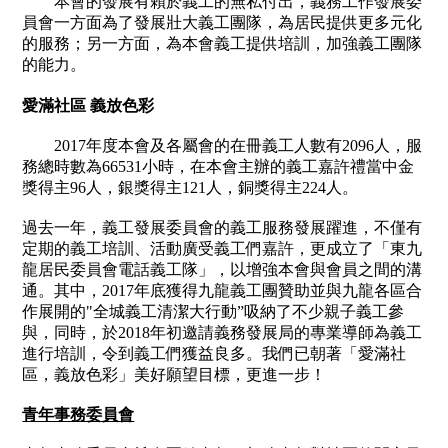
本會的發展有賴於義工的無私付出，義務工作發展委
員會一方面為了發展壯大義工團隊，為居民提供更多元化
的服務；另一方面，為本會義工提供培訓，加強義工團隊
的能力。
愛滿社區 義放色彩
2017
年度本會及各屬會的在冊義工人數有
2096
人，服
務總時數為
66531
小時，在本會主辦的義工嘉許禮當中金
獎得主
96
人，銀獎得主
121
人，銅獎得主
224
人。
過去一年，義工發展委員會的義工服務發展躍進，不僅有
定期的義工培訓、活動廣受義工們嘉許，更成立了「東九
龍居民委員會電話義工隊」，以增強本會與會員之間的溝
通。其中，
2017
年底獲得九龍義工團贊助並與九龍各區合
作展開的
"
全城義工清潔大行動
”
吸納了不少親子義工參
與，同時，於
2018
年初邀請義務發展局的專業導師為義工
進行培訓，令到義工們獲益良多。我們已朝著「愛滿社
區，義放色彩」美好願望目標，更進一步！
青年事務委員會