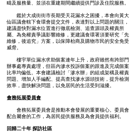
疇及服務量、並須在重建期間繼續提供門診及住院服務。
鑑於大成街街市長期受天花漏水之困擾，本會向黃大
仙區議會轄下食環會提交文件，表達對以上問題的關注，
建議盡快對漏水位置進行徹底檢測、追查源頭及權責所
屬、為免權責爭議影響維修，更建議食環署須要研究「先
維修，後追究」方案，以保障枱商及購物市民的安全免受
威脅。
樓宇單位漏水求助個案連年上升，政府雖然有跨部門
辦事處專責處理，但區內滲水投訴個案的跟進及完成個案
比率均偏低。本會建議檢討「滲水辦」的組成架構及權責
問題、增加人手編配、提高查找滲水源頭技術，提升檢測
效率，盡快解決問題，以免居民的生活受到滋擾。
會務拓展委員會
會務拓展委員會是推動本會發展的重要核心。委員會
配合屬會的工作，為居民提供服務及為會員提供福利。
回歸二十年 探訪社區