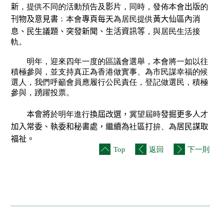
新
，提供不同的活動預告及
影片
，同時，發佈本會
出版
的
刊物及意見書
﹔本會
專頁每天
為居民提供
黃大仙區內消
息、民生議題、突發新聞、生活資訊等
，與居民生活接
軌。
明年，迎來四年一度的區議會選舉，本會將一如以往
積極參與，並支持真正為香港做實事、為市民謀幸福的候
選人，我們呼籲會員應履行公民責任，登記做選民，積極
參與，踴躍投票。
本會將
於明年進行
換屆改選，
冀望屆時
發掘更多人
才
加入常委、執委和秘書處，繼續為
社
區打
拚、為
居民謀取
福祉。
Top
返回
下一則