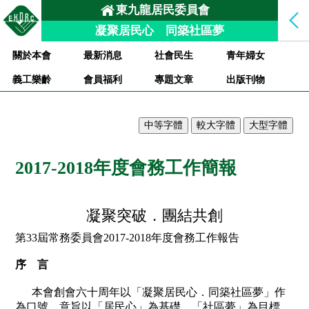
東九龍居民委員會
凝聚居民心 同築社區夢
關於本會
最新消息
社會民生
青年婦女
義工樂齡
會員福利
專題文章
出版刊物
2017-2018年度會務工作簡報
凝聚突破．團結共創
第
33
屆常務委員會
201
7
-201
8
年度會務工作報告
序 言
本會創會六十周年以「凝聚居民心．同築社區夢」作
為口號，意旨以「居民心」為基礎、「社區夢」為目標。