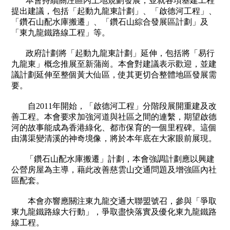
本會持續關注區內土地規劃發展，並就各項基建工程
提出建議，包括「起動九龍東計劃」、「啟德河工程」、
「鑽石山配水庫搬遷」、「鑽石山綜合發展區計劃」及
「東九龍鐵路線工程」等。
政府計劃將「起動九龍東計劃」延伸，包括將「易行
九龍東」概念推展至新蒲崗。本會對建議表示歡迎，並建
議計劃延伸至整個黃大仙區，使其更切合整體地區發展需
要。
自
2011
年開始，「啟德河工程」分階段展開重建及改
善工程。本會要求加強河道與社區之間的連繫，期望啟德
河的故事能成為香港綠化、都市保育的一個里程碑。這個
由溝渠變清溪的神奇境像，將於本年底在大家眼前展現。
「鑽石山配水庫搬遷」計劃，本會強調計劃應以興建
公營房屋為主導，藉此改善慈雲山交通問題及增強區內社
區配套。
本會亦響應關注東九龍交通大聯盟號召，參與「爭取
東九龍鐵路線大行動」，爭取盡快落實及優化東九龍鐵路
線工程。