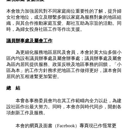
本會致力加強居民對不同家庭崗位重要性的了解，提升婦
女社會地位，成立及聯繫多個以家庭為服務對象的地區組
織，與其合作推動家庭互愛、鄰社互助為宗旨的活動。同
時，為婦女投身社區工作等作出支援。
議員辦事處及屬會工作
為更細化服務地區居民及會員，本會於黃大仙多個小
區內均設有議員辦事處及屬會辦事處；議員辦事處及屬會
為區內居民提供服務、政策反映及地區事務的回饋，「小
區為本」的工作方針務求把地區工作做得更好，讓本會與
居民的互相連繫更加緊密。
總 結
本會
各事務委員會均在其工作範疇內全力以赴，為建
設社區作出最大努力。同時，本會亦與時代同步，開創各
項創新工作及服務。
本會的
網頁
及面書（
Facebook
）
專頁
現已作
恆常更