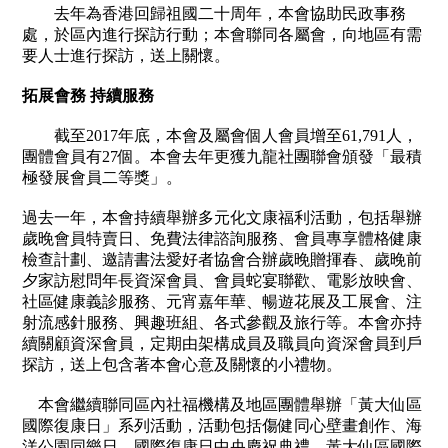
去年為香港回歸祖國二十周年，本會協助民政事務
處，於區內進行探訪行動；本會聯同各屬會，向地區有需
要人士進行探訪，送上關懷。
拓展會務 持續服務
截至
2017
年底，本會及屬會個人會員增至
61,791
人，
團體會員有
27
個。本會去年更獲九龍社團聯會頒發「最積
極發展會員二等獎」。
過去一年，本會持續舉辦多元化文康福利活動，包括舉辦
歲晚會員特賣日、免費法律諮詢服務、會員專享體格健康
檢查計劃、邀請書法愛好者協會合辦歲晚贈揮春、歲晚前
夕家訪慰問年長資深會員、會員蛇宴聯歡、電影放映會、
社區健康義診服務、元宵嘉年華、暢遊花展及工展會、注
射流感針服務、興趣班組、各式參觀及旅行等。本會亦持
續關顧資深會員，定期由架構成員及職員向資深會員到戶
探訪，送上包含著本會心意及關懷的小禮物。
本會繼續聯同區內社福機構及地區團體舉辦「黃大仙區
國際復康日」系列活動，活動包括傷健同心壁畫創作、海
洋公園同樂日、國際復康日中央慶祝典禮、黃大仙區國際