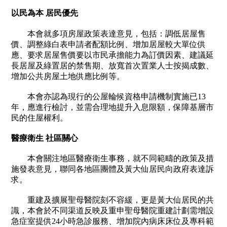
以民為本 居民優先
本會就多項房屋政策表達意見，包括：調低居屋售
價、調整綠白表申請者配額比例、增加居屋較大單位供
應、要求居屋售價要以市民承擔能力為訂價因素、建議延
長居屋及綠置居的禁售期、放寬首次置業人士按揭成數、
增加公共房屋土地供應比例等。
本會亦認為現行的公屋輪候資格申請機制實施已
13
年，應進行檢討，並需合理地提升入息限額，保障基層市
民的住屋權利。
醫療
衛生 社區關心
本會關注地區醫療衛生事務，就不同範疇的政策及措
施發表意見，聯同各地區團體及黃大仙居民向政府表達訴
求。
重建及擴展聖母醫院刻不容緩，更是黃大仙居民的共
識，本會於不同渠道反映及重申聖母醫院重建計劃需增設
急症室提供
24
小時急診服務、增加院內病床床位及專科範