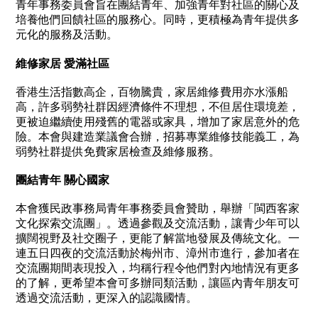
青年事務委員會旨在團結青年、加強青年對社區的關心及
培養他們回饋社區的服務心。同時，更積極為青年提供多
元化的服務及活動。
維修家居 愛滿社區
香港生活指數高企，百物騰貴，家居維修費用亦水漲船
高，許多弱勢社群因經濟條件不理想，不但居住環境差，
更被迫繼續使用殘舊的電器或家具，增加了家居意外的危
險。本會與建造業議會合辦，招募專業維修技能義工，為
弱勢社群提供免費家居檢查及維修服務。
團結青年 關心國家
本會獲民政事務局青年事務委員會贊助，舉辦「閩西客家
文化探索交流團」。透過參觀及交流活動，讓青少年可以
擴闊視野及社交圈子，更能了解當地發展及傳統文化。一
連五日四夜的交流活動於梅州市、漳州市進行，參加者在
交流團期間表現投入，均稱行程令他們對內地情況有更多
的了解，更希望本會可多辦同類活動，讓區內青年朋友可
透過交流活動，更深入的認識國情。