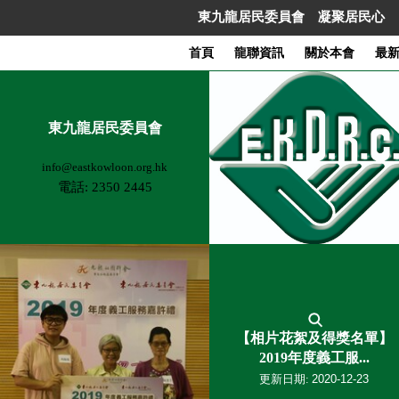
東九
東九龍居民委員會 凝聚居民心 
龍居
民委
首頁
龍聯資訊
關於本會
最
員
會
凝聚
東九龍居民委員會
居民
心
info@eastkowloon.org.hk
同築
電話: 2350 2445
社區
夢
關
最
社
青
於
新
會
年
本
消
民
婦
會
息
生
女
義
會
專
出
【相片花絮及得獎名單】
工
員
題
版
2019年度義工服...
樂
福
文
刊
更新日期:
2020-12-23
齡
利
章
物