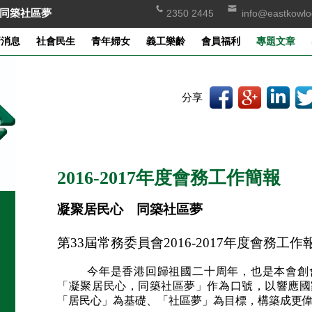
同築社區夢
2350 2445
info@eastkowlo
新消息
社會民生
青年婦女
義工樂齡
會員福利
專題文章
分享
2016-2017年度會務工作簡報
凝聚居民心 同築社區夢
第
33
屆常務委員會
2016-2017
年度會務工作
今年是香港回歸祖國二十周年，也是本會創會
「凝聚居民心，同築社區夢」作為口號，以響應國
「居民心」為基礎、「社區夢」為目標，構築成更