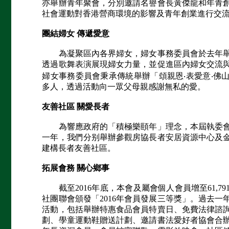
亦舉辦青年聚會，分別邀請名譽會長黃傑龍和年青
社會運動對香港營商環境的影響及青年創業進行交
團結婦女 傳遞愛意
為凝聚區內各界婦女，婦女事務委員會於去年舉
透過歌舞表演展現婦女力量，並促進區內婦女交流
婦女事務委員會秉承傳統舉辦「頌親恩‧表愛意‧佛
多人，透過活動向一眾父母親感謝無私的愛。
友善社區 關愛長者
為響應政府的「積極樂頤年」理念，本屆執委會
一年，我們分别舉辦參觀房協長者安居資源中心及
建構長者友善社區。
拓展會務 關心鄉事
截至2016年底，本會及屬會個人會員增至61,79
社團聯會頒發「2016年會員發展三等獎」。過去
活動，包括舉辦特惠食品會員特賣日、免費法律諮
劃、學童運動鞋贈送計劃、邀請書法愛好者協會合