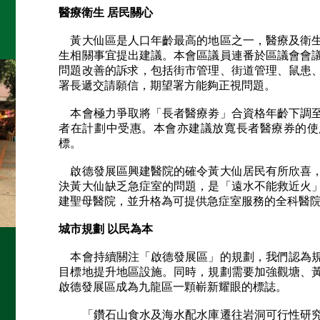
醫療衛生 居民關心
黃大仙區是人口年齡最高的地區之一，醫療及衛生
生相關事宜提出建議。本會區議員連番於區議會會
問題改善的訴求，包括街市管理、街道管理、鼠患
署長遞交請願信，期望署方能夠正視問題。
本會極力爭取將「長者醫療劵」合資格年齡下調至
者在計劃中受惠。本會亦建議放寬長者醫療券的使
標。
啟德發展區興建醫院的確令黃大仙居民有所欣喜，
決黃大仙缺乏急症室的問題，是「遠水不能救近火
建聖母醫院，並升格為可提供急症室服務的全科醫
城市規劃 以民為本
本會持續關注「啟德發展區」的規劃，我們認為規
目標地提升地區設施。同時，規劃需要加強觀塘、
啟德發展區成為九龍區一顆嶄新耀眼的標誌。
「鑽石山食水及海水配水庫遷往岩洞可行性研究