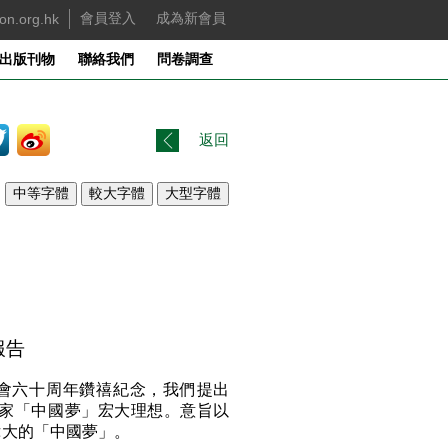
on.org.hk
會員登入
成為新會員
出版刊物
聯絡我們
問卷調查
返回
報
告
六十周年鑽禧紀念，我們提出
家「中國夢」宏大理想。意旨以
偉大的「中國夢」。