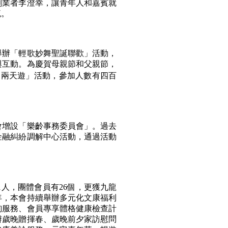
創業者李澄幸，讓青年人和嘉賓就
流。
辦「輕歌妙舞聖誕聯歡」活動，
與互動。為慶賀母親節和父親節，
山兩天遊」活動，參加人數有四百
增設「樂齡事務委員會」。過去
金融糾紛調解中心活動，通過活動
1人，團體會員有26個，更獲九龍
一年，本會持續舉辦多元化文康福利
詢服務、會員專享體格健康檢查計
辦歲晚贈揮春、歲晚前夕家訪慰問