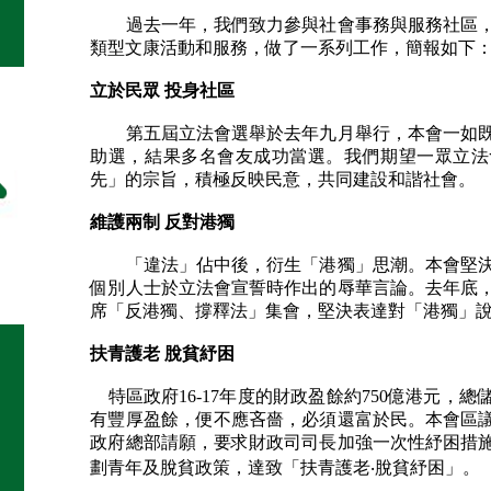
過去一年，我們致力參與社會事務與服務社區，
類型文康活動和服務，做了一系列工作，簡報如下
立於民眾 投身社區
第五屆立法會選舉於去年九月舉行，本會一如既
助選，結果多名會友成功當選。我們期望一眾立法
先」的宗旨，積極反映民意，共同建設和諧社會。
維護兩制 反對港獨
「違法」佔中後，衍生「港獨」思潮。本會堅決
個別人士於立法會宣誓時作出的辱華言論。去年底
席「反港獨、撐釋法」集會，堅決表達對「港獨」
扶青護老 脫貧紓困
特區政府16-17年度的財政盈餘約750億港元，總
有豐厚盈餘，便不應吝嗇，必須還富於民。本會區
政府總部請願，要求財政司司長加強一次性紓困措
劃青年及脫貧政策，達致「扶青護老‧脫貧紓困」。