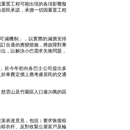
就重置工程可能出現的各項影響擬
向居民承諾，承擔一切因重置工程
可減機制」，以實際的減價安排
制訂合適的應變措施，將故障對乘
座位，以解決小巴需求失衡問題，
計劃」於今年初向各巴士公司提出多
及於車費定價上應考慮居民的交通
雲山及竹園區人口逾20萬的區
策表達意見，包括︰要求恢復租
裝晾衣杆、反對收緊公屋富戶及輪