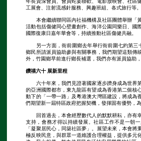
年長資深會員、會員蛇宴聯歡、電影放映會、社區
工展會、注射流感針服務、興趣班組、各式旅行等
本會繼續聯同區內社福機構及社區團體舉辦「黃
活動包括傷健同心壁畫創作、海洋公園同樂日、國
國際復康日嘉年華會等，持續推動社區傷健共融。
另一方面，衙前圍鄉去年舉行衙前圍七約第三十屆
鄉民所請派員協助參與有關事務，我們期望這類傳
外，竹園鄉早前進行鄉長補選，我們亦有派員協助
鑽禧六十 展新里程
六十年來，我們見證著國家逐步躋身成為世界第
的亞洲國際都市，東九龍區有望成為香港第二個核
動下的「一帶一路」及粵港澳大灣區建設，將成為
們期望新一屆特區政府把握契機，發揮固有優勢，
回首過去，本會經歷數代人的默默耕耘，亦有幸
支持，會務才得以持續發展。社區工作不是一朝一
「凝聚居民心，同築社區夢」。展望未來，本會將
極反映民意，與群眾一道維護合理權益，提供多元