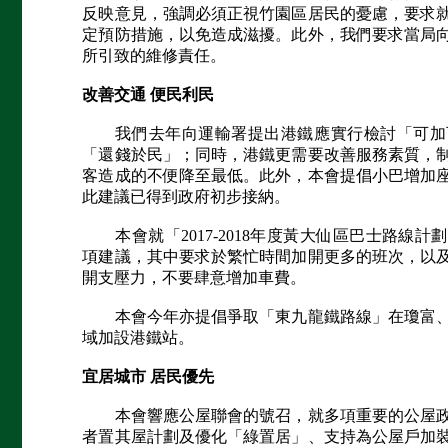
反映意見，強調必須正視竹園區居民的憂慮，要求
定預防措施，以免造成滋擾。此外，我們要求當局
所引致的維修責任。
改善交通 便民利民
我們去年向運輸署提出港鐵應實行檢討「可加
「還錢於民」；同時，港鐵更需要改善服務素質，
客造成的不便降至最低。此外，本會提倡小巴增加
此建議已得到政府初步接納。
本會就「2017-2018年度黃大仙區巴士路線
項建議，其中要求於繁忙時間加開更多的班次，以
開支壓力，不要肆意增加車費。
本會今年亦提倡爭取「東九龍鐵路線」在瓊富、慈
域加設港鐵站。
宜居城市 居民優先
本會響應公屋聯會的號召，就多項重要的公屋政
者置其屋計劃及優化「綠置居」、支持為公屋戶加