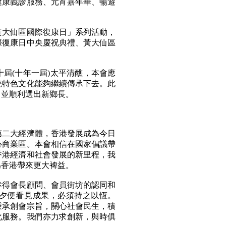
健康義診服務、元宵嘉年華、暢遊
。
大仙區國際復康日」系列活動，
際復康日中央慶祝典禮、黃大仙區
(十年一屆)太平清醮，本會應
統特色文化能夠繼續傳承下去。此
，並順利選出新鄉長。
二大經濟體，香港發展成為今日
心商業區。本會相信在國家倡議帶
香港經濟和社會發展的新里程，我
為香港帶來更大裨益。
得會長顧問、會員街坊的認同和
夕便看見成果，必須持之以恆。
秉承創會宗旨，關心社會民生，積
化服務。我們亦力求創新，與時俱