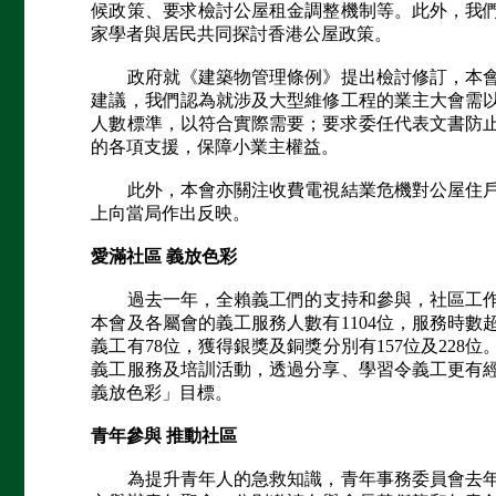
候政策、要求檢討公屋租金調整機制等。此外，我
家學者與居民共同探討香港公屋政策。
政府就《建築物管理條例》提出檢討修訂，本會
建議，我們認為就涉及大型維修工程的業主大會需
人數標準，以符合實際需要；要求委任代表文書防
的各項支援，保障小業主權益。
此外，本會亦關注收費電視結業危機對公屋住戶
上向當局作出反映。
愛滿社區 義放色彩
過去一年，全賴義工們的支持和參與，社區工作才
本會及各屬會的義工服務人數有1104位，服務時數
義工有78位，獲得銀獎及銅獎分別有157位及228
義工服務及培訓活動，透過分享、學習令義工更有
義放色彩」目標。
青年參與 推動社區
為提升青年人的急救知識，青年事務委員會去年