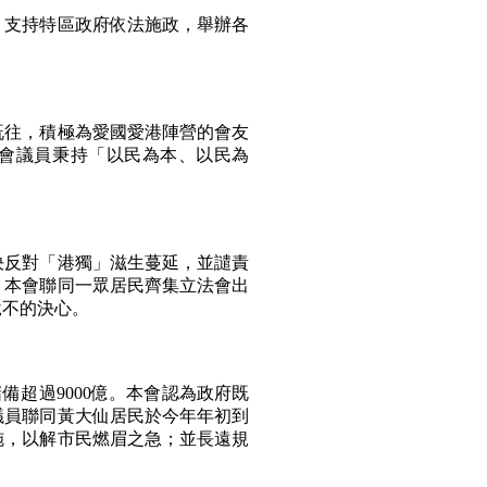
支持特區政府依法施政，舉辦各
：
往，積極為愛國愛港陣營的會友
會議員秉持「以民為本、以民為
反對「港獨」滋生蔓延，並譴責
，本會聯同一眾居民齊集立法會出
說不的決心。
儲備超過9000億。本會認為政府既
議員聯同黃大仙居民於今年年初到
施，以解市民燃眉之急；並長遠規