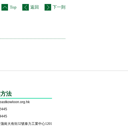
。
Top
返回
下一則
絡方法
eastkowloon.org.hk
2445
4445
蒲崗大有街32號泰力工業中心1201