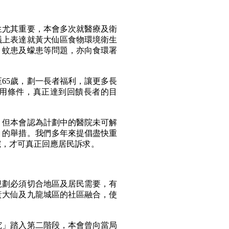
尤其重要，本會多次就醫療及衛
議上表達就黃大仙區食物環境衛生
、蚊患及蠓患等問題，亦向食環署
65歲，劃一長者福利，讓更多長
用條件，真正達到回饋長者的目
但本會認為計劃中的醫院未可解
」的舉措。我們多年來提倡盡快重
院，才可真正回應居民訴求。
劃必須切合地區及居民需要，有
黃大仙及九龍城區的社區融合，使
」踏入第二階段，本會曾向當局