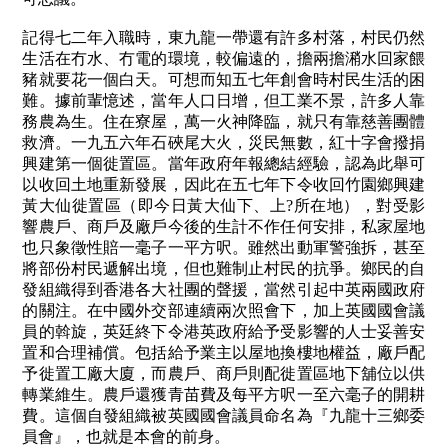
記得七二年入職時，東九龍一帶還有許多村落，村民仍然
生活在冇水、冇電的環境，較偏遠的，擔兩擔潲水回家餵
豬就要花一個白天。可想而知五七年創會時村民生活的困
難。據前輩憶述，當年人口日增，但工業不景，許多人靠
務農為生。住在寮屋，萬一火神降臨，就只有靠慈善團體
救濟。一九五六年石硤尾大火，災民無數，紅十字會撥捐
興建第一個徙置區。當年政府年報總結經驗，認為此舉可
以收回土地重新發展，因此在五七年下令收回竹園鄉興建
黃大仙徙置區（即今日黃大仙下、上?所在地），對受影
響農戶、商戶及廠戶今後的生計不作任何安排，私家屋地
也只象徵性賠一毫子一平方呎。雖然出動軍警強拆，甚至
將部份村民遞解出境，但也難制止村民的抗爭。鄉民的自
發組織得到香港各大社團的聲援，當然引起中英兩國政府
的關注。在中國外交部連續兩次照會下，加上英國國會議
員的斡旋，英廷終下令港英政府給予受影響的人士妥善安
置和合理補償。包括給予業主以屋地換樓地權益，廠戶配
予徙置工廠大廈，而農戶、商戶則配徙置區地下舖位以供
轉業維生。農戶還獲青苗費及每平方呎一至六毫子的開耕
費。這個自發組織被英國國會議員命名為『九龍十三鄉委
員會』，也就是本會的前身。