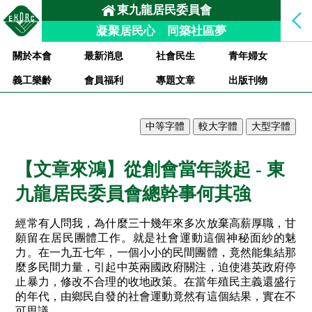
東九龍居民委員會
凝聚居民心 同築社區夢
關於本會
最新消息
社會民生
青年婦女
義工樂齡
會員福利
專題文章
出版刊物
【文章來鴻】從創會當年談起 - 東
九龍居民委員會總幹事何其強
經常有人問我，為什麼三十幾年來多次放棄高薪厚職，甘
願留在居民團體工作。就是社會運動這個神秘面紗的魅
力。在一九五七年，一個小小的民間團體，竟然能集結那
麼多民間力量，引起中英兩國政府關注，迫使港英政府停
止暴力，修改不合理的收地政策。在當年殖民主義還盛行
的年代，由鄉民自發的社會運動竟然有這個結果，實在不
可思議。