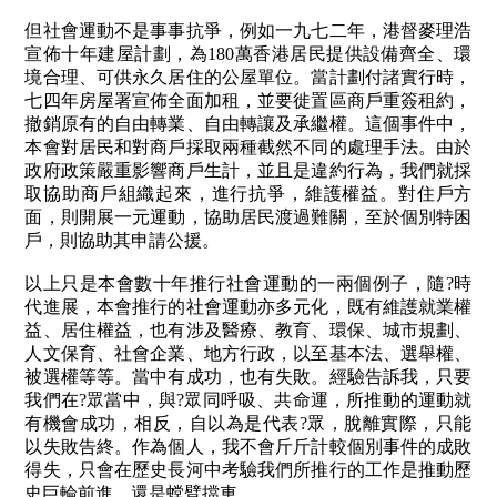
但社會運動不是事事抗爭，例如一九七二年，港督麥理浩
宣佈十年建屋計劃，為180萬香港居民提供設備齊全、環
境合理、可供永久居住的公屋單位。當計劃付諸實行時，
七四年房屋署宣佈全面加租，並要徙置區商戶重簽租約，
撤銷原有的自由轉業、自由轉讓及承繼權。這個事件中，
本會對居民和對商戶採取兩種截然不同的處理手法。由於
政府政策嚴重影響商戶生計，並且是違約行為，我們就採
取協助商戶組織起來，進行抗爭，維護權益。對住戶方
面，則開展一元運動，協助居民渡過難關，至於個別特困
戶，則協助其申請公援。
以上只是本會數十年推行社會運動的一兩個例子，隨?時
代進展，本會推行的社會運動亦多元化，既有維護就業權
益、居住權益，也有涉及醫療、教育、環保、城市規劃、
人文保育、社會企業、地方行政，以至基本法、選舉權、
被選權等等。當中有成功，也有失敗。經驗告訴我，只要
我們在?眾當中，與?眾同呼吸、共命運，所推動的運動就
有機會成功，相反，自以為是代表?眾，脫離實際，只能
以失敗告終。作為個人，我不會斤斤計較個別事件的成敗
得失，只會在歷史長河中考驗我們所推行的工作是推動歷
史巨輪前進，還是螳臂擋車。